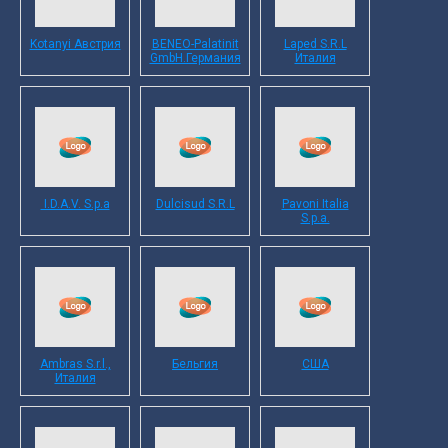
Kotanyi Австрия
BENEO-Palatinit
Laped S.R.L
GmbH.Германия
Италия
I.D.A.V. S.p.a
Dulcisud S.R.L
Pavoni Italia
S.p.a.
Ambras S.r.l.,
Бельгия
США
Италия