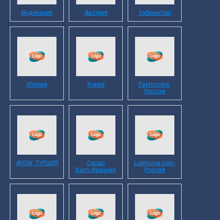
Индонезия
Австрия
Узбекистан
Италия
Корея
Pasticciere,
Россия
AYDIN ,ТУРЦИЯ
Cacao
Lubimova.com,
Barry.Франция
Россия