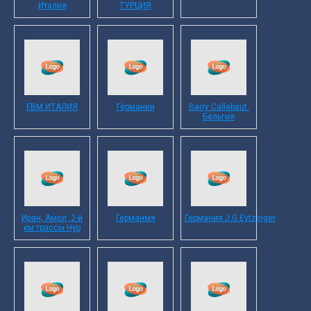
Италия
ТУРЦИЯ
FBM ИТАЛИЯ
Германия
Barry Callebaut.
Бельгия
Иран, Амол ,2-й
Германмя
Германия.J.G.Eytzinger
км трассы Нур