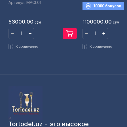
Артикул:
MACL01
10000 бонусов
53000.00
1100000.00
сўм
сўм
К сравнению
К сравнению
Tortodel.uz - это высокое