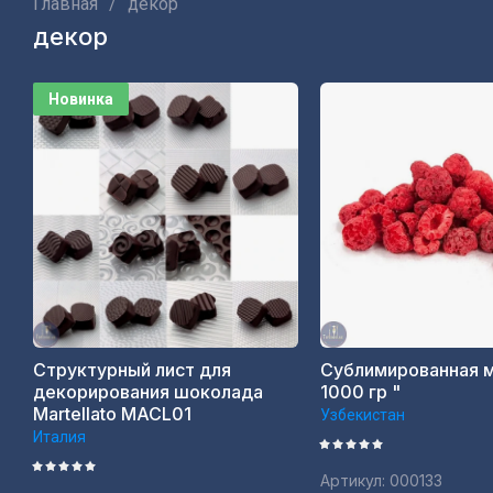
Главная
/
декор
декор
Новинка
Структурный лист для
Сублимированная м
декорирования шоколада
1000 гр "
Martellato MACL01
Узбекистан
Италия
Артикул:
000133