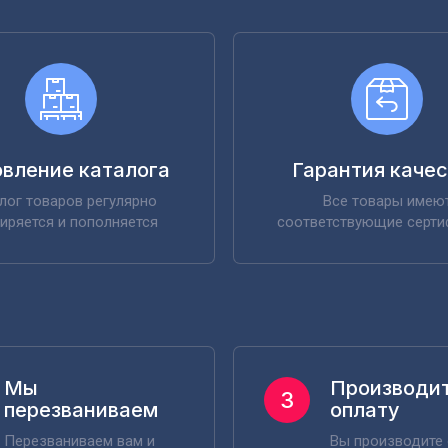
вление каталога
Гарантия каче
лог товаров регулярно
Все товары имею
иряется и пополняется
соответствующие серт
Мы
Производи
3
перезваниваем
оплату
Перезваниваем вам и
Вы производите 