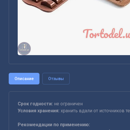
Описание
Отзывы
Срок годности:
не ограничен
Условия хранения:
хранить вдали от источников те
Рекомендации по применению: