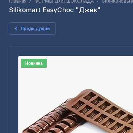
Главная
/
ФОРМЫ ДЛЯ ШОКОЛАДА
/
Силиконовые
Silikomart EasyChoc "Джек"
Предыдущий
Новинка