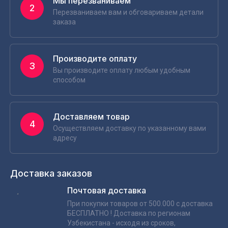
Мы перезваниваем
2
Перезваниваем вам и обговариваем детали
заказа
Производите оплату
3
Вы производите оплату любым удобным
способом
Доставляем товар
4
Осуществляем доставку по указанному вами
адресу
Доставка заказов
Почтовая доставка
При покупки товаров от 500.000 с доставка
БЕСПЛАТНО ! Доставка по регионам
Узбекистана - исходя из сроков,