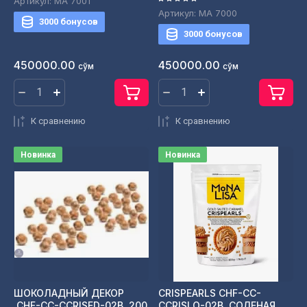
Артикул:
МА 7001
Артикул:
МА 7000
3000 бонусов
3000 бонусов
450000.00
450000.00
сўм
сўм
К сравнению
К сравнению
Новинка
Новинка
ШОКОЛАДНЫЙ ДЕКОР
CRISPEARLS CHF-CC-
.CHF-CC-CCRISED-02B .200
CCRISLO-02B .СОЛЕНАЯ