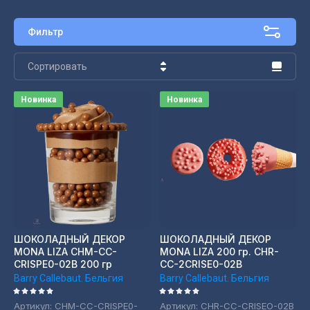
Фильтр
Сортировать
Цена - убывание
Новинка
Новинка
Цена - возрастание
Название - Я-А
Название - А-Я
ШОКОЛАДНЫЙ ДЕКОР
ШОКОЛАДНЫЙ ДЕКОР
MONA LIZA CHM-CC-
MONA LIZA 200 гр. CHR-
CRISPE0-02B 200 гр
CC-2CRISE0-02B
Barry Callebaut. Бельгия
Barry Callebaut. Бельгия
Артикул:
CHM-CC-CRISPE0-
Артикул:
CHR-CC-CRISEO-02B