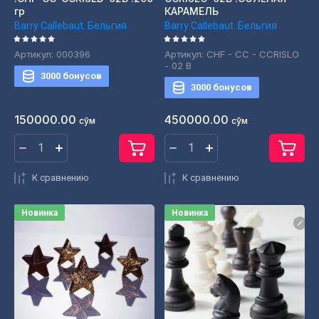
гр
КАРАМЕЛЬ
Barry Callebaut. Бельгия
Barry Callebaut. Бельгия
Артикул:
000396
Артикул:
CHF - CC - CCRISLO
- 02 B
3000 бонусов
3000 бонусов
150000.00
450000.00
сўм
сўм
К сравнению
К сравнению
Новинка
Новинка